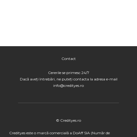
Contact
Cererile se primesc 24/7
Dacă aveți întrebări, ne puteți contacta la adresa e-mail
info@credityes.ro
© Credityes.ro
Credityes este o marcă comercială a DoAff SIA (Număr de