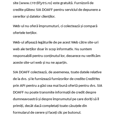
credityes
site (www.
.ro) este gratuită. Furnizorii de
credite plătesc SIA DOAFF pentru serviciul de depunere a
cererilor și datelor clienților.
Web-ul nu oferă împrumuturi, ci colectează și compară
ofertele terților.
Web-ul afișează legăturile de pe acest Web către site-uri
web ale terților doar în scop informativ. Nu suntem
responsabili pentru conținutul lor, deoarece nu verificăm
aceste site-uri web și nu ne aparțin.
SIA DOAFF colectează, de asemenea, toate datele relative
de la dvs. și le furnizează furnizorilor de credite CreditYes
prin API pentru a găsi cea mai bună ofertă pentru dvs. SIA
DOAFF nu poate transmite informații de credit despre
dumneavoastră și despre împrumutul pe care doriți să îl
primiți, decât dacă completați toate căsuțele din
formularul de cerere și faceți clic pe butonul.